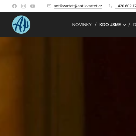
antikvartet@antikvartet.cz
+ 420 602 1
NOVINKY
KDO JSME
D