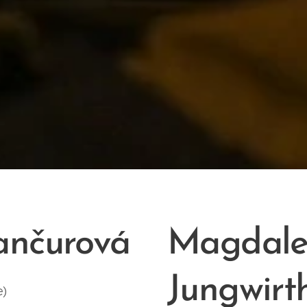
ančurová
Magdal
Jungwirt
e)