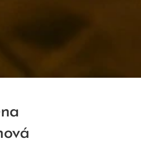
ena
hová