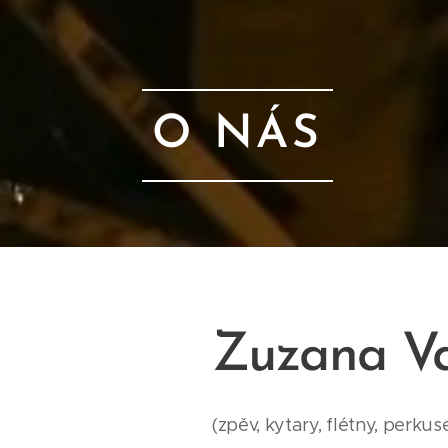
O NÁS
Zuzana V
(zpěv, kytary, flétny, perkus