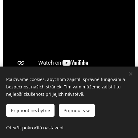
Používáme cookies, abychom zajistili správné fungování a
bezpečnost našich stránek. Tím vám můžeme zajistit tu
Share
nejlepší zkušenost při jejich návštěvě.
Přijmout nezbytné
Přijmout vše
Antikvartet Dušana Vančury
Otevřít pokročilá nastavení
© 2023
Cookies