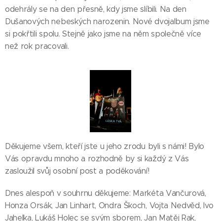
odehrály se na den přesně, kdy jsme slíbili. Na den
Dušanových nebeských narozenin. Nové dvojalbum jsme
si pokřtili spolu. Stejně jako jsme na něm společně více
než rok pracovali.
Děkujeme všem, kteří jste u jeho zrodu byli s námi! Bylo
Vás opravdu mnoho a rozhodně by si každý z Vás
zasloužil svůj osobní post a poděkování!
Dnes alespoň v souhrnu děkujeme: Markéta Vančurová,
Honza Orsák, Jan Linhart, Ondra Škoch, Vojta Nedvěd, Ivo
Jahelka, Lukáš Holec se svým sborem, Jan Matěj Rak,