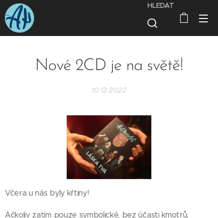
HLEDAT
Nové 2CD je na světě!
10.12.2022
Včera u nás byly křtiny!
Ačkoliv zatím pouze symbolické, bez účasti kmotrů,