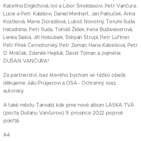
Kateřina Englichová, Ivo a Libor Šmoldasovi, Petr Vančura,
Lucie a Petr Kalašovi, Daniel Menhart, Jan Palouček, Anna
Kostková, Marie Dorazilová, Luboš Novotný, Terumi Suda
Hatashima, Petr Suda, Tomáš Židek, Irena Budweiserová,
Lenka Slabá, Jiří Holoubek, Štěpán Štrupl, Petr Lüftner,
Petr Pírek Černohorský, Petr Zeman, Hana Kabešová, Petr
D. Mráček, Zdeněk Hejduk, David Toman a zejména
DUŠAN VANČURA!
Za partnerství, bez kterého bychom se těžko obešli,
děkujeme Juliu Prügerovi a OSA - Ochranný svaz
autorský.
A také městu Tanvald, kde jsme nové album LÁSKA TVÁ
(pocta Dušanu Vančurovi) 9. prosince 2022 poprvé
pokřtili.
A4