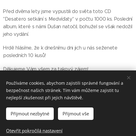
Před dvěma lety jsme vypustili do světa toto CD
"Desatero setkání s Medvíďaty" v počtu 1000 ks. Poslední
album, které s námi Dušan natočil, bohužel se však nedožil
jeho vydání.
Hrdě hlásíme, že k dnešnímu dni jich u nás seženete
posledních 10 kusů!
Děkujeme Vám všem za takový zájem!
Používáme cookies, abychom zajistili správné fungování a
bezpečnost našich stránek. Tím vám můžeme zajistit tu
Share
nejlepší zkušenost při jejich návštěvě.
Přijmout nezbytné
Přijmout vše
Antikvartet Dušana Vančury
Otevřít pokročilá nastavení
© 2023
Cookies