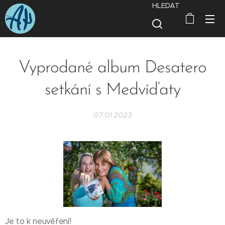
HLEDAT
Vyprodané album Desatero
setkání s Medvíďaty
07.01.2023
Je to k neuvěření!