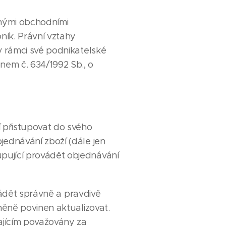
cnými obchodními
ník. Právní vztahy
v rámci své podnikatelské
nem č. 634/1992 Sb., o
 přistupovat do svého
jednávání zboží (dále jen
pující provádět objednávání
vádět správně a pravdivě
změně povinen aktualizovat.
ajícím považovány za