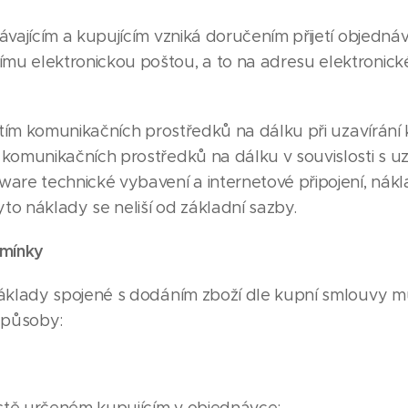
vajícím a kupujícím vzniká doručením přijetí objednávk
ímu elektronickou poštou, a to na adresu elektronick
žitím komunikačních prostředků na dálku při uzavírán
tí komunikačních prostředků na dálku v souvislosti s
are technické vybavení a internetové připojení, nákla
yto náklady se neliší od základní sazby.
dmínky
áklady spojené s dodáním zboží dle kupní smlouvy mů
způsoby: