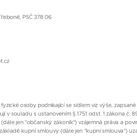
 Třeboně, PSČ 378 06
t.cz
zické osoby podnikající se sídlem viz výše, zapsané 
vují v souladu s ustanovením § 1751 odst. 1 zákona č. 
 (dále jen "občanský zákoník") vzájemná práva a povi
a základě kupní smlouvy (dále jen "kupní smlouva") uz