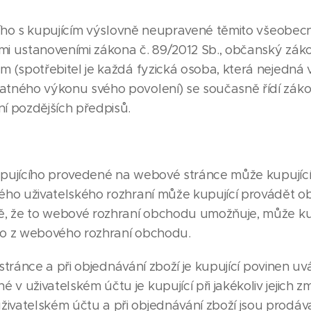
cího s kupujícím výslovně neupravené těmito všeobe
mi ustanoveními zákona č. 89/2012 Sb., občanský záko
em (spotřebitel je každá fyzická osoba, která nejedná 
tatného výkonu svého povolení) se současně řídí záko
ní pozdějších předpisů.
upujícího provedené na webové stránce může kupující
vého uživatelského rozhraní může kupující provádět ob
adě, že to webové rozhraní obchodu umožňuje, může ku
ímo z webového rozhraní obchodu.
 stránce a při objednávání zboží je kupující povinen u
v uživatelském účtu je kupující při jakékoliv jejich 
živatelském účtu a při objednávání zboží jsou prodáv