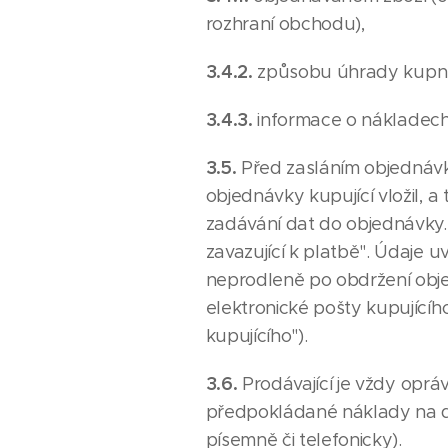
rozhraní obchodu),
3.4.2.
způsobu úhrady kupní
3.4.3.
informace o nákladech
3.5.
Před zasláním objednávk
objednávky kupující vložil, a
zadávání dat do objednávky.
zavazující k platbě". Údaje 
neprodleně po obdržení obje
elektronické pošty kupujícíh
kupujícího").
3.6.
Prodávající je vždy oprá
předpokládané náklady na d
písemně či telefonicky).