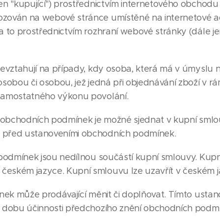
jen "kupující") prostřednictvím internetového obchodu
vozován na webové stránce umístěné na internetové 
 a to prostřednictvím rozhraní webové stránky (dále j
ztahují na případy, kdy osoba, která má v úmyslu n
 osobou či osobou, jež jedná při objednávání zboží v r
 samostatného výkonu povolání.
obchodních podmínek je možné sjednat v kupní smlo
t před ustanoveními obchodních podmínek.
odmínek jsou nedílnou součástí kupní smlouvy. Kup
českém jazyce. Kupní smlouvu lze uzavřít v českém j
ek může prodávající měnit či doplňovat. Tímto usta
po dobu účinnosti předchozího znění obchodních podm