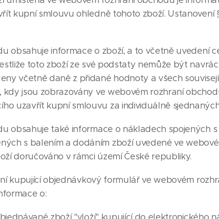
í umístěná ve webovém rozhraní obchodu je informat
vřít kupní smlouvu ohledně tohoto zboží. Ustanovení 
 obsahuje informace o zboží, a to včetně uvedení ce
jestliže toto zboží ze své podstaty nemůže být navr
deny včetně daně z přidané hodnoty a všech souvisejí
bu, kdy jsou zobrazovány ve webovém rozhraní obchod
ho uzavřít kupní smlouvu za individuálně sjednanýc
u obsahuje také informace o nákladech spojených s 
ených s balením a dodáním zboží uvedené ve webové
boží doručováno v rámci území České republiky.
plní kupující objednávkový formulář ve webovém roz
nformace o:
bjednávané zboží "vloží" kupující do elektronického