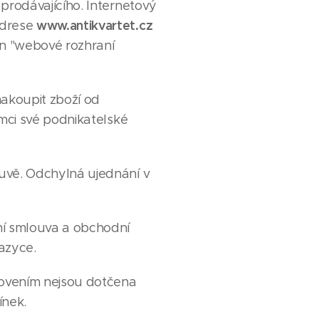
 prodávajícího. Internetový
www.antikvartet.cz
adrese
en "webové rozhraní
akoupit zboží od
ámci své podnikatelské
uvě. Odchylná ujednání v
ní smlouva a obchodní
azyce.
novením nejsou dotčena
ínek.