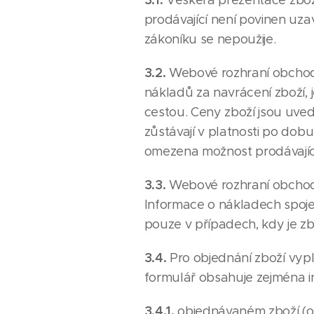
Veškerá prezentace zbož
prodávající není povinen uza
zákoníku se nepoužije.
3.2.
Webové rozhraní obchodu
nákladů za navrácení zboží, 
cestou. Ceny zboží jsou uve
zůstávají v platnosti po do
omezena možnost prodávající
3.3.
Webové rozhraní obchod
Informace o nákladech spoj
pouze v případech, kdy je z
3.4.
Pro objednání zboží vy
formulář obsahuje zejména i
3.4.1.
objednávaném zboží (o