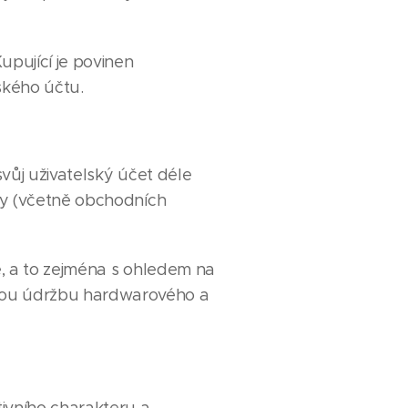
pující je povinen
ského účtu.
svůj uživatelský účet déle
uvy (včetně obchodních
ě, a to zejména s ohledem na
nou údržbu hardwarového a