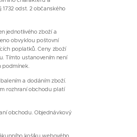
ivního charakteru a
§ 1732 odst. 2 občanského
n jednotlivého zboží a
áceno obvyklou poštovní
cích poplatků. Ceny zboží
u. Tímto ustanovením není
h podmínek.
balením a dodáním zboží.
m rozhraní obchodu platí
hraní obchodu. Objednávkový
 nákupního košíku webového