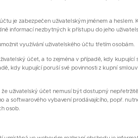
 účtu je zabezpečen uživatelským jménem a heslem. Ku
dně informací nezbytných k přístupu do jeho uživatel
umožnit využívání uživatelského účtu třetím osobám.
živatelský účet, a to zejména v případě, kdy kupující 
ípadě, kdy kupující poruší své povinnosti z kupní smlo
, že uživatelský účet nemusí být dostupný nepřetržit
 a softwarového vybavení prodávajícího, popř. nut
ch osob.