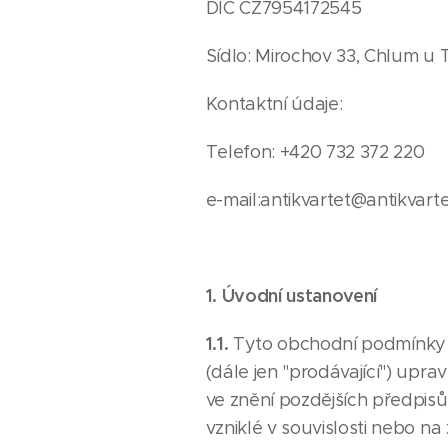
DIČ CZ7954172545
Sídlo: Mirochov 33, Chlum u
Kontaktní údaje:
Telefon: +420 732 372 220
e-mail:antikvartet@antikvarte
1. Úvodní ustanovení
1.1.
Tyto obchodní podmínky fy
(dále jen "prodávající") upra
ve znění pozdějších předpisů
vzniklé v souvislosti nebo n