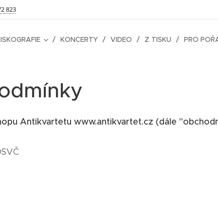
72 823
ISKOGRAFIE
KONCERTY
VIDEO
Z TISKU
PRO POŘ
odmínky
 Antikvartetu www.antikvartet.cz (dále "obchodn
 OSVČ