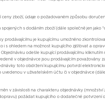
 ceny zboží, údaje o požadovaném způsobu doručen
 spojených s dodáním zboží (dále společně jen jako "
y prodávajícímu je kupujícímu umožněno zkontrolovat
 to i s ohledem na možnost kupujícího zjišťovat a oprav
 Objednávku odešle kupující prodávajícímu kliknutím 
uvedené v objednávce jsou prodávajícím považovány za
dnávky toto obdržení kupujícímu potvrdí elektronick
o uvedenou v uživatelském účtu či v objednávce (dále
vněn v závislosti na charakteru objednávky (množství 
opravu) požádat kupujícího o dodatečné potvrzení o